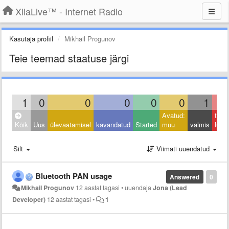
XiiaLive™ - Internet Radio
Kasutaja profiil
Mikhail Progunov
Teie teemad staatuse järgi
1
0
0
0
0
0
1
Avatud:
taga
Kõik
Uus
ülevaatamisel
kavandatud
Started
muu
valmis
lüka
Silt
Viimati uuendatud
Bluetooth PAN usage
Answered
0
Mikhail Progunov
12 aastat tagasi
•
uuendaja
Jona (Lead
Developer)
12 aastat tagasi
•
1