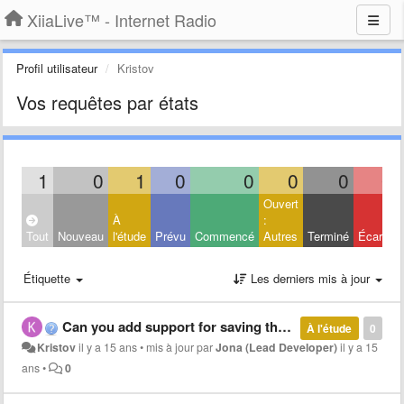
XiiaLive™ - Internet Radio
Profil utilisateur
Kristov
Vos requêtes par états
1
0
1
0
0
0
0
0
Ouvert
À
:
Tout
Nouveau
l'étude
Prévu
Commencé
Autres
Terminé
Écarté
Étiquette
Les derniers mis à jour
Can you add support for saving the title and artist of the current artist song playing (eg. Tunewiki has the ability to email this info).
À l'étude
0
Kristov
il y a 15 ans
•
mis à jour par
Jona (Lead Developer)
il y a 15
ans
•
0