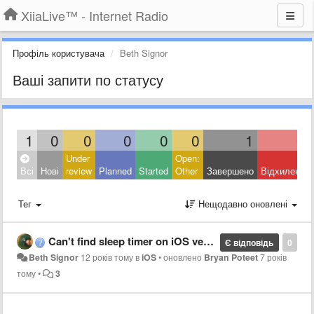
XiiaLive™ - Internet Radio
Профіль користувача
Beth Signor
Ваші запити по статусу
1
0
0
0
0
0
1
0
Under
Open:
Всі
Нові
review
Planned
Started
Other
Завершено
Відхилено
Тег
Нещодавно оновлені
Can't find sleep timer on iOS version
Є відповідь
0
Beth Signor
12 років тому
в
iOS
•
оновлено
Bryan Poteet
7 років
тому
•
3