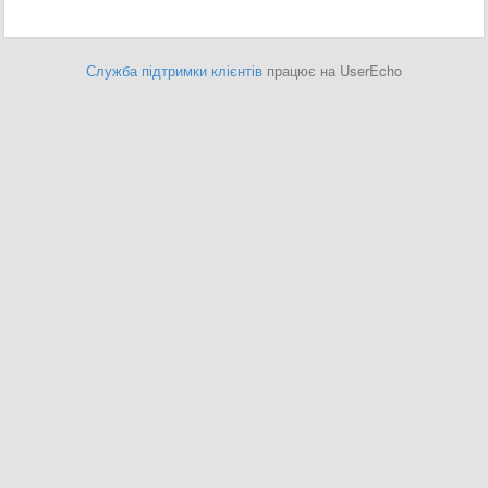
Служба підтримки клієнтів
працює на UserEcho