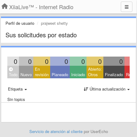
XiiaLive™ - Internet Radio
Perfil de usuario
prajweet shetty
Sus solicitudes por estado
0
0
0
0
0
0
0
En
Abierto:
Todo
Nuevo
revisión
Planeado
Iniciado
Otros
Finalizado
Rech
Etiqueta
Última actualización
Sin topics
Servicio de atención al cliente
por UserEcho