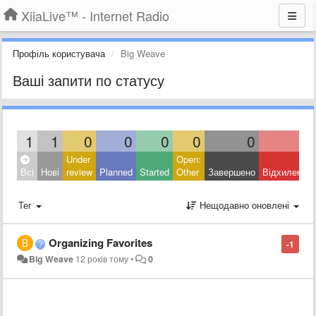
XiiaLive™ - Internet Radio
Профіль користувача
Big Weave
Ваші запити по статусу
1
1
0
0
0
0
0
0
Under
Open:
Всі
Нові
review
Planned
Started
Other
Завершено
Відхилено
Тег
Нещодавно оновлені
Organizing Favorites
-1
Big Weave
12 років тому
•
0