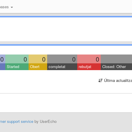
bases
0
0
0
0
0
Started
Obert
completat
rebutjat
Closed: Other
Última actualitz
mer support service
by UserEcho