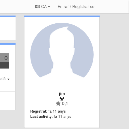
CA
Entrar / Registrar-se
0
ació
jim
0,1
Registrat:
fa 11 anys
Last activity:
fa 11 anys