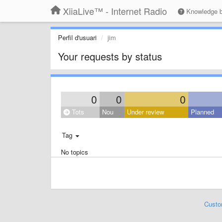
XiiaLive™ - Internet Radio
Knowledge 
Perfil d'usuari
jim
Your requests by status
0
0
0
Tots
Nou
Under review
Planned
Tag
No topics
Custo