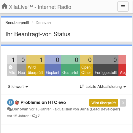
XiiaLive™ - Internet Radio
Benutzerprofil
Donovan
Ihr Beantragt-von Status
1
0
1
0
0
0
0
Wird
Open:
Alle
Neu
überprüft
Geplant
Gestartet
Other
Fertiggestellt
Abgele
Stichwort
Letzte Aktualisierung
Problems on HTC evo
Wird überprüft
0
Donovan
vor 15 Jahren
•
aktualisiert von
Jona (Lead Developer)
vor 15 Jahren
•
7