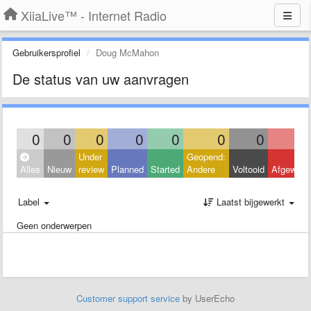
XiiaLive™ - Internet Radio
Gebruikersprofiel
Doug McMahon
De status van uw aanvragen
0
0
0
0
0
0
0
Under
Geopend:
Alles
Nieuw
review
Planned
Started
Andere
Voltooid
Afgeweze
Label
Laatst bijgewerkt
Geen onderwerpen
Customer support service
by UserEcho