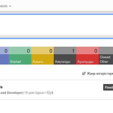
bases
0
0
0
1
0
Closed:
Started
Ашығы
Аяқталды
Ауытқыды
Other
Жаңа өзгерістер
ls
Fixed
Lead Developer)
15 year бұрын
•
0