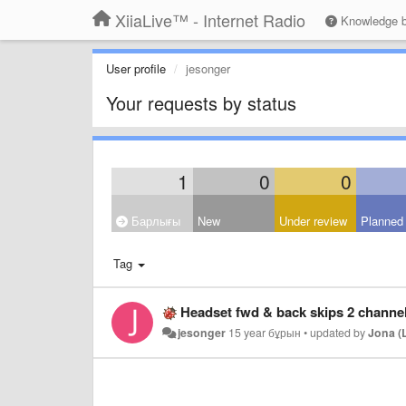
XiiaLive™ - Internet Radio
Knowledge 
User profile
jesonger
Your requests by status
1
0
0
Барлығы
New
Under review
Planned
Tag
Headset fwd & back skips 2 channe
jesonger
15 year бұрын
•
updated by
Jona (