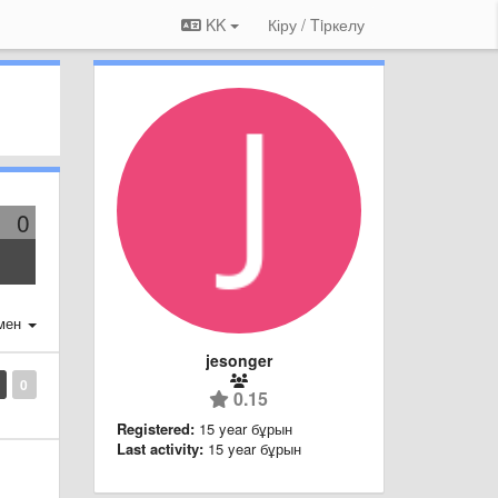
KK
Кіру / Tiркелу
0
мен
jesonger
0
0.15
Registered:
15 year бұрын
Last activity:
15 year бұрын