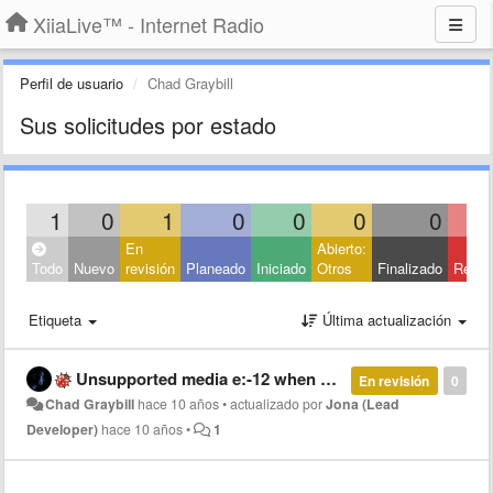
XiiaLive™ - Internet Radio
Perfil de usuario
Chad Graybill
Sus solicitudes por estado
1
0
1
0
0
0
0
En
Abierto:
Todo
Nuevo
revisión
Planeado
Iniciado
Otros
Finalizado
Rech
Etiqueta
Última actualización
Unsupported media e:-12 when using HTTP instead of http
En revisión
0
Chad Graybill
hace 10 años
•
actualizado por
Jona (Lead
Developer)
hace 10 años
•
1