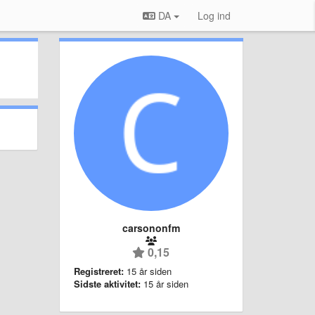
DA
Log ind
carsononfm
0,15
Registreret:
15 år siden
Sidste aktivitet:
15 år siden