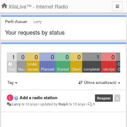
XiiaLive™ - Internet Radio
Perfil d'usuari
Larry
Your requests by status
1
0
0
0
0
0
1
0
Under
Close
Tots
Nou
review
Planned
Started
Obert
completat
rebutjat
Other
Tag
Última actualització
Add a radio station
Respost
0
Larry
fa 10 anys
•
updated by
Ralph
fa 10 anys
•
1