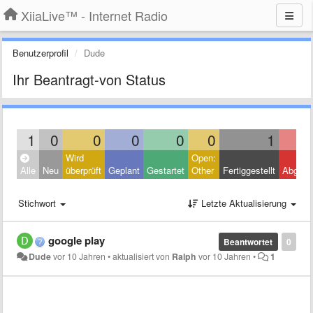
XiiaLive™ - Internet Radio
Benutzerprofil
Dude
Ihr Beantragt-von Status
1
0
0
0
0
0
1
Wird
Open:
Alle
Neu
überprüft
Geplant
Gestartet
Other
Fertiggestellt
Abgele
Stichwort
Letzte Aktualisierung
google play
Beantwortet
0
Dude
vor 10 Jahren
•
aktualisiert von
Ralph
vor 10 Jahren
•
1