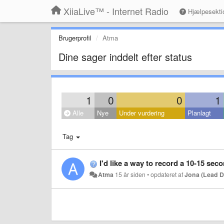
XiiaLive™ - Internet Radio
Hjælpesekti
Brugerprofil
Atma
Dine sager inddelt efter status
1
0
0
1
Alle
Nye
Under vurdering
Planlagt
Tag
I'd like a way to record a 10-15 sec
Atma
15 år siden
•
opdateret af
Jona (Lead D