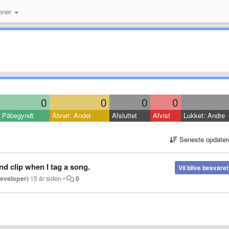
oner
0
0
0
0
Påbegyndt
Åbnet: Andet
Afsluttet
Afvist
Lukket: Andre
Seneste opdater
ond clip when I tag a song.
Vil blive besvaret
eveloper)
15 år siden
•
0