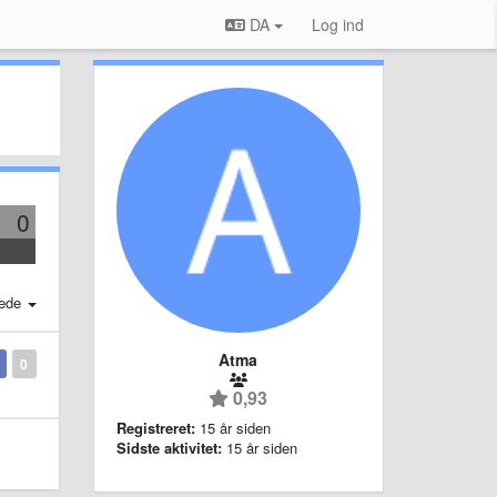
DA
Log ind
0
ede
Atma
0
0,93
Registreret:
15 år siden
Sidste aktivitet:
15 år siden