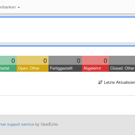
enbanken
0
0
0
0
tartet
Open: Other
Fertiggestellt
Abgelehnt
Closed: Other
Letzte Aktualisie
mer support service
by UserEcho