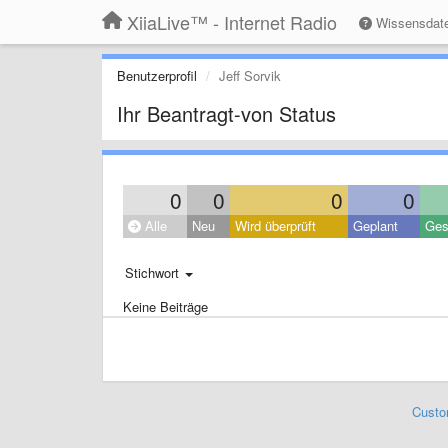
XiiaLive™ - Internet Radio
Wissensdat
Benutzerprofil
Jeff Sorvik
Ihr Beantragt-von Status
0
0
0
0
Alle
Neu
Wird überprüft
Geplant
Ges
Stichwort
Keine Beiträge
Custo