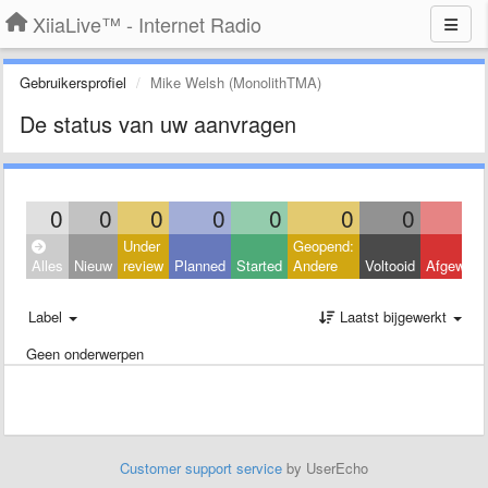
XiiaLive™ - Internet Radio
Gebruikersprofiel
Mike Welsh (MonolithTMA)
De status van uw aanvragen
0
0
0
0
0
0
0
Under
Geopend:
Alles
Nieuw
review
Planned
Started
Andere
Voltooid
Afgeweze
Label
Laatst bijgewerkt
Geen onderwerpen
Customer support service
by UserEcho