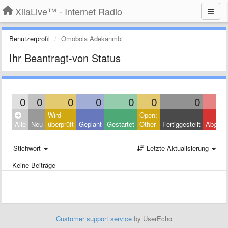
XiiaLive™ - Internet Radio
Benutzerprofil
Omobola Adekanmbi
Ihr Beantragt-von Status
0
0
0
0
0
0
0
Wird
Open:
Alle
Neu
überprüft
Geplant
Gestartet
Other
Fertiggestellt
Abgele
Stichwort
Letzte Aktualisierung
Keine Beiträge
Customer support service
by UserEcho