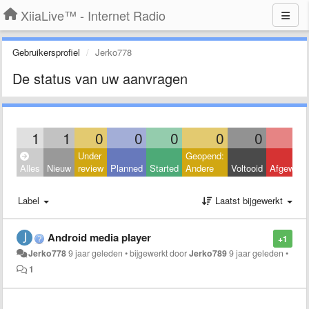
XiiaLive™ - Internet Radio
Gebruikersprofiel
Jerko778
De status van uw aanvragen
1
1
0
0
0
0
0
Under
Geopend:
Alles
Nieuw
review
Planned
Started
Andere
Voltooid
Afgeweze
Label
Laatst bijgewerkt
Android media player
+1
Jerko778
9 jaar geleden
•
bijgewerkt door
Jerko789
9 jaar geleden
•
1