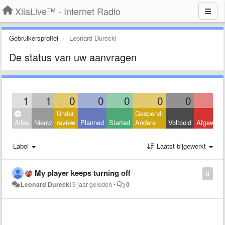
XiiaLive™ - Internet Radio
Gebruikersprofiel
Leonard Durecki
De status van uw aanvragen
1
1
0
0
0
0
0
Under
Geopend:
Alles
Nieuw
review
Planned
Started
Andere
Voltooid
Afgeweze
Label
Laatst bijgewerkt
My player keeps turning off
0
Leonard Durecki
9 jaar geleden
•
0