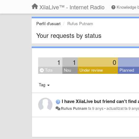
XiiaLive™ - Internet Radio
Knowledge 
Perfil d'usuari
Rufus Putnam
Your requests by status
1
1
0
Tots
Nou
Under review
Planned
Tag
I have XiiaLive but friend can't fin
Rufus Putnam
fa 9 anys
•
actualitzat
fa 9 any