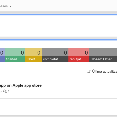
bases
0
0
0
0
0
Started
Obert
completat
rebutjat
Closed: Other
Última actualitz
d app on Apple app store
s
•
1