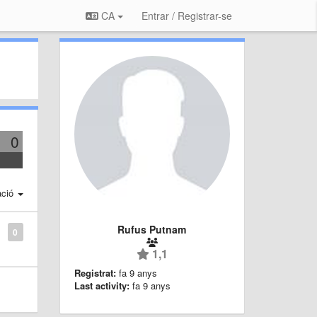
CA
Entrar / Registrar-se
0
ació
Rufus Putnam
0
1,1
Registrat:
fa 9 anys
Last activity:
fa 9 anys