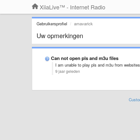
XiiaLive™ - Internet Radio
Gebruikersprofiel
amavarick
Uw opmerkingen
Can not open pls and m3u files
I am unable to play pls and m3u from website
9 jaar geleden
Custo