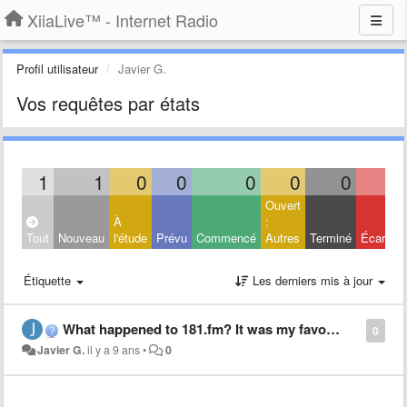
XiiaLive™ - Internet Radio
Profil utilisateur
Javier G.
Vos requêtes par états
1
1
0
0
0
0
0
0
Ouvert
À
:
Tout
Nouveau
l'étude
Prévu
Commencé
Autres
Terminé
Écarté
Étiquette
Les derniers mis à jour
What happened to 181.fm? It was my favorite =(
0
Javier G.
il y a 9 ans
•
0