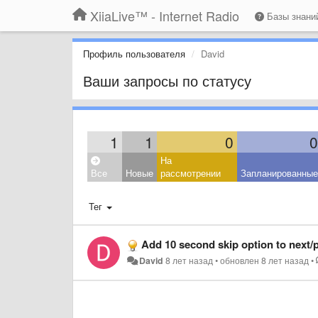
XiiaLive™ - Internet Radio
Базы знан
Профиль пользователя
David
Ваши запросы по статусу
1
1
0
0
На
Все
Новые
рассмотрении
Запланированные
Тег
Add 10 second skip option to next/
David
8 лет назад
•
обновлен
8 лет назад
•