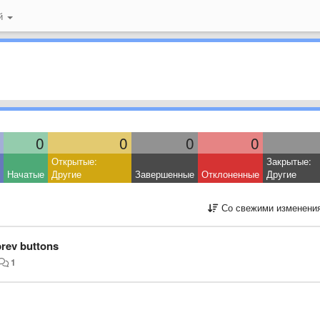
ий
0
0
0
0
Открытые:
Закрытые:
Начатые
Другие
Завершенные
Отклоненные
Другие
Со свежими изменени
prev buttons
1