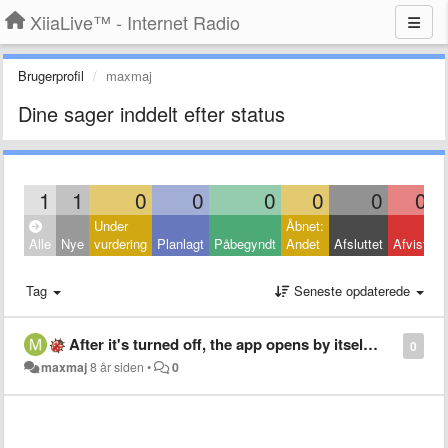
XiiaLive™ - Internet Radio
Brugerprofil
maxmaj
Dine sager inddelt efter status
1
1
0
0
0
0
0
0
Under
Åbnet:
L
Alle
Nye
vurdering
Planlagt
Påbegyndt
Andet
Afsluttet
Afvist
A
Tag
Seneste opdaterede
After it's turned off, the app opens by itself to spy on the background on your credit card or bank apps passwords!!
0
maxmaj
8 år siden
•
0