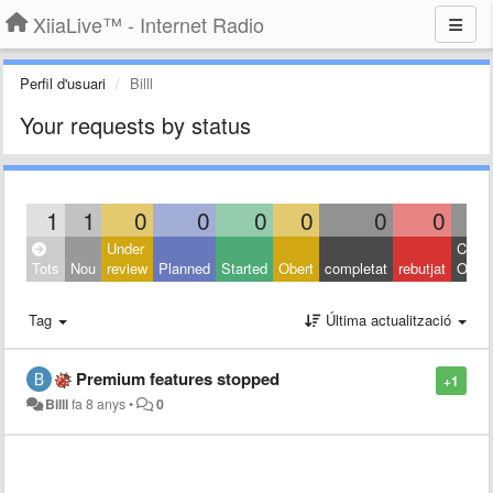
XiiaLive™ - Internet Radio
Perfil d'usuari
Billl
Your requests by status
1
1
0
0
0
0
0
0
Under
Close
Tots
Nou
review
Planned
Started
Obert
completat
rebutjat
Other
Tag
Última actualització
Premium features stopped
+1
Billl
fa 8 anys
•
0