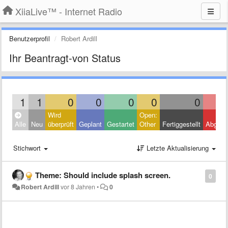
XiiaLive™ - Internet Radio
Benutzerprofil
Robert Ardill
Ihr Beantragt-von Status
1
1
0
0
0
0
0
Wird
Open:
Alle
Neu
überprüft
Geplant
Gestartet
Other
Fertiggestellt
Abgele
Stichwort
Letzte Aktualisierung
Theme: Should include splash screen.
0
Robert Ardill
vor 8 Jahren
•
0