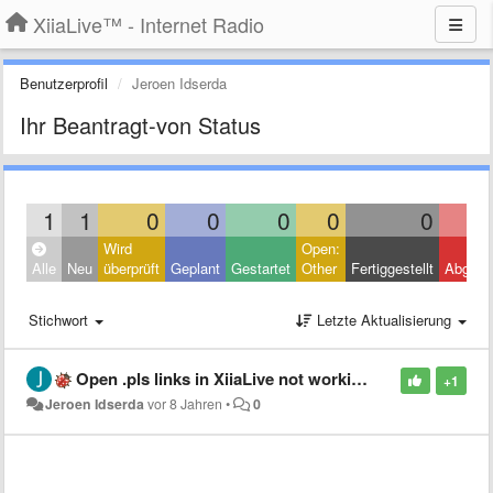
XiiaLive™ - Internet Radio
Benutzerprofil
Jeroen Idserda
Ihr Beantragt-von Status
1
1
0
0
0
0
0
Wird
Open:
Alle
Neu
überprüft
Geplant
Gestartet
Other
Fertiggestellt
Abgele
Stichwort
Letzte Aktualisierung
Open .pls links in XiiaLive not working anymore
+1
Jeroen Idserda
vor 8 Jahren
•
0