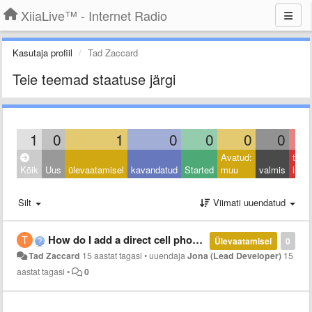
XiiaLive™ - Internet Radio
Kasutaja profiil
Tad Zaccard
Teie teemad staatuse järgi
1
0
1
0
0
0
0
Avatud:
taga
Kõik
Uus
ülevaatamisel
kavandatud
Started
muu
valmis
lüka
Silt
Viimati uuendatud
How do I add a direct cell phone link to my station on my website?
Ülevaatamisel
0
Tad Zaccard
15 aastat tagasi
•
uuendaja
Jona (Lead Developer)
15
aastat tagasi
•
0