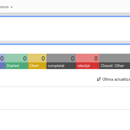
bases
0
0
0
0
0
Started
Obert
completat
rebutjat
Closed: Other
Última actualitz