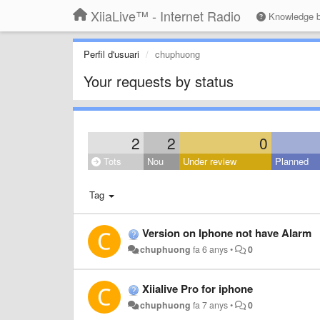
XiiaLive™ - Internet Radio
Knowledge 
Perfil d'usuari
chuphuong
Your requests by status
2
2
0
Tots
Nou
Under review
Planned
Tag
Version on Iphone not have Alarm
chuphuong
fa 6 anys
•
0
Xiialive Pro for iphone
chuphuong
fa 7 anys
•
0