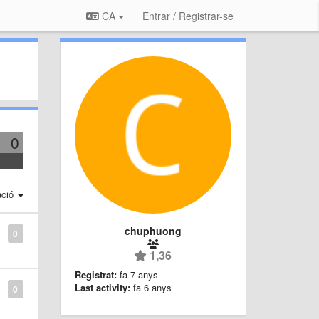
CA
Entrar / Registrar-se
0
ació
chuphuong
0
1,36
Registrat:
fa 7 anys
Last activity:
fa 6 anys
0