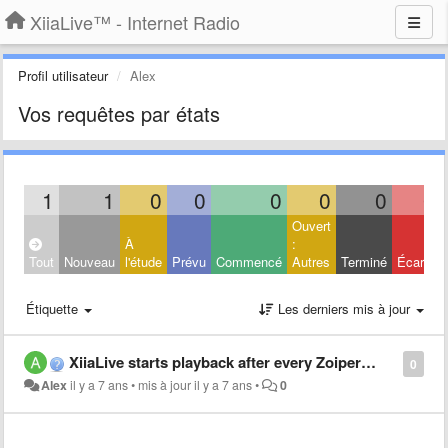
XiiaLive™ - Internet Radio
Profil utilisateur
Alex
Vos requêtes par états
1
1
0
0
0
0
0
0
Ouvert
À
:
Tout
Nouveau
l'étude
Prévu
Commencé
Autres
Terminé
Écarté
Étiquette
Les derniers mis à jour
XiiaLive starts playback after every Zoiper call.
0
Alex
il y a 7 ans
•
mis à jour
il y a 7 ans
•
0