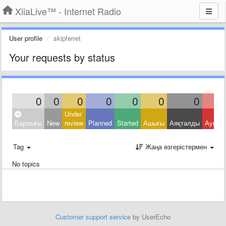
XiiaLive™ - Internet Radio
User profile
skipferret
Your requests by status
0
0
0
0
0
0
0
Under
Барлығы
New
review
Planned
Started
Ашығы
Аяқталды
Ауытқ
Tag
Жаңа өзгерістермен
No topics
Customer support service
by UserEcho