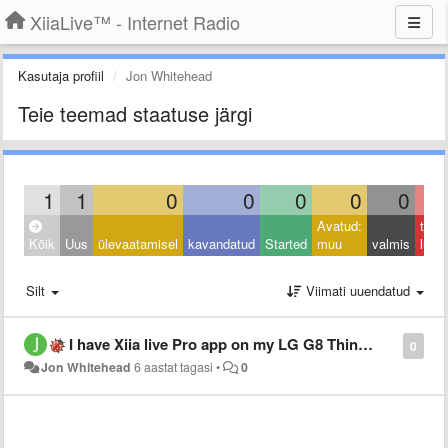
XiiaLive™ - Internet Radio
Kasutaja profiil
Jon Whitehead
Teie teemad staatuse järgi
1
1
0
0
0
0
0
Avatud:
taga
Kõik
Uus
ülevaatamisel
kavandatud
Started
muu
valmis
lüka
Silt
Viimati uuendatud
I have Xiia live Pro app on my LG G8 ThinQ phone and it is not working al all as of 5pm EDT. No stations at all. I am Jon Whitehead xorthontech@yahoo.com
0
Jon Whitehead
6 aastat tagasi
•
0