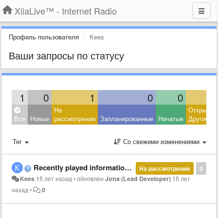
XiiaLive™ - Internet Radio
Профиль пользователя
Kees
Ваши запросы по статусу
1
0
1
0
0
На
Открытые
Все
Новые
рассмотрении
Запланированные
Начатые
Другие
Тег
Со свежими изменениями
Recently played information missing
На рассмотрении
0
Kees
15 лет назад
•
обновлен
Jona (Lead Developer)
15 лет
назад
•
0