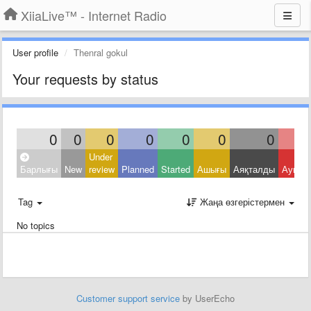
XiiaLive™ - Internet Radio
User profile
Thenral gokul
Your requests by status
0
0
0
0
0
0
0
Under
Барлығы
New
review
Planned
Started
Ашығы
Аяқталды
Ауытқ
Tag
Жаңа өзгерістермен
No topics
Customer support service
by UserEcho