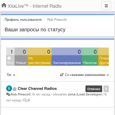
XiiaLive™ - Internet Radio
Профиль пользователя
Rob Prescott
Ваши запросы по статусу
1
0
0
0
0
На
Открытые
Все
Новые
рассмотрении
Запланированные
Начатые
Другие
Тег
Со свежими изменениями
Clear Channel Radios
Отвечен
0
Rob Prescott
15 лет назад
•
обновлен
Jona (Lead Developer)
15
лет назад
•
0