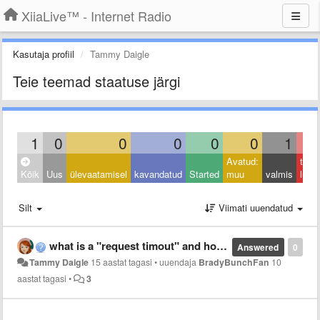
XiiaLive™ - Internet Radio
Kasutaja profiil
Tammy Daigle
Teie teemad staatuse järgi
1
0
0
0
0
0
1
Avatud:
taga
Kõik
Uus
ülevaatamisel
kavandatud
Started
muu
valmis
lüka
Silt
Viimati uuendatud
what is a "request timout" and how do i stop it so I can listen to my music
Answered
0
Tammy Daigle
15 aastat tagasi
•
uuendaja
BradyBunchFan
10
aastat tagasi
•
3