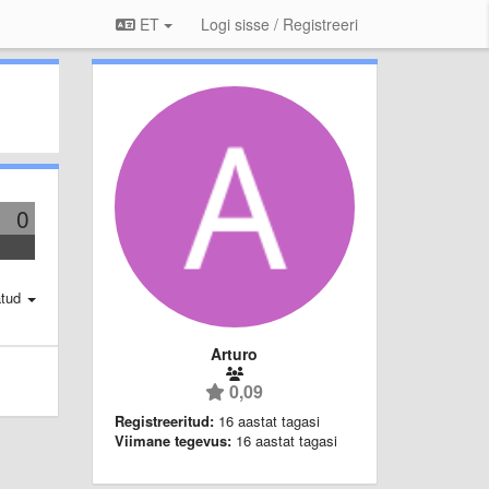
ET
Logi sisse / Registreeri
0
atud
Arturo
0,09
Registreeritud:
16 aastat tagasi
Viimane tegevus:
16 aastat tagasi