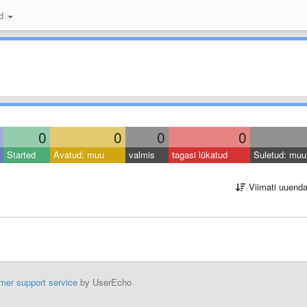
id
0
0
0
0
Started
Avatud: muu
valmis
tagasi lükatud
Suletud: muu
Viimati uuend
mer support service
by UserEcho