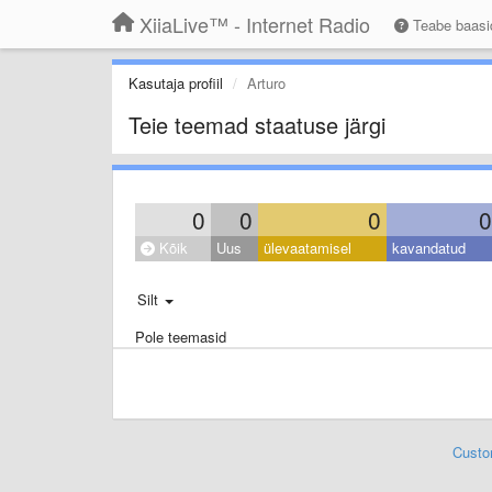
XiiaLive™ - Internet Radio
Teabe baas
Kasutaja profiil
Arturo
Teie teemad staatuse järgi
0
0
0
0
Kõik
Uus
ülevaatamisel
kavandatud
Silt
Pole teemasid
Custo