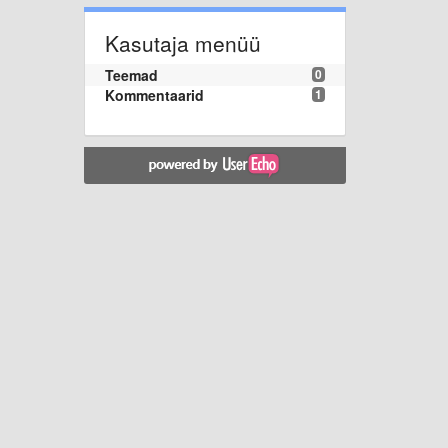
Kasutaja menüü
Teemad
0
Kommentaarid
1