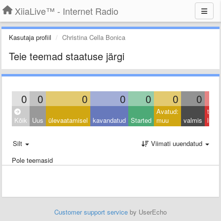
XiiaLive™ - Internet Radio
Kasutaja profiil
Christina Cella Bonica
Teie teemad staatuse järgi
0
0
0
0
0
0
0
Avatud:
taga
Kõik
Uus
ülevaatamisel
kavandatud
Started
muu
valmis
lüka
Silt
Viimati uuendatud
Pole teemasid
Customer support service
by UserEcho