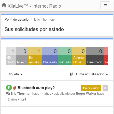
XiiaLive™ - Internet Radio
Perfil de usuario
Eric Thornton
Sus solicitudes por estado
1
0
1
0
0
0
0
En
Abierto:
Todo
Nuevo
revisión
Planeado
Iniciado
Otros
Finalizado
Rech
Etiqueta
Última actualización
Bluetooth auto play?
En revisión
0
Eric Thornton
hace 14 años
•
actualizado por
Roger Walker
hace
12 años
•
4