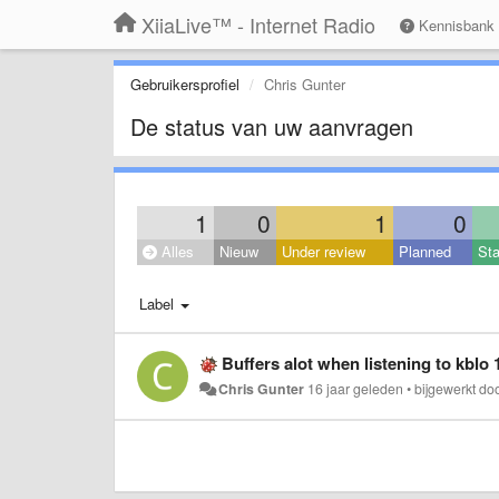
XiiaLive™ - Internet Radio
Kennisbank
Gebruikersprofiel
Chris Gunter
De status van uw aanvragen
1
0
1
0
Alles
Nieuw
Under review
Planned
Sta
Label
Buffers alot when listening to kblo 
Chris Gunter
16 jaar geleden
•
bijgewerkt do