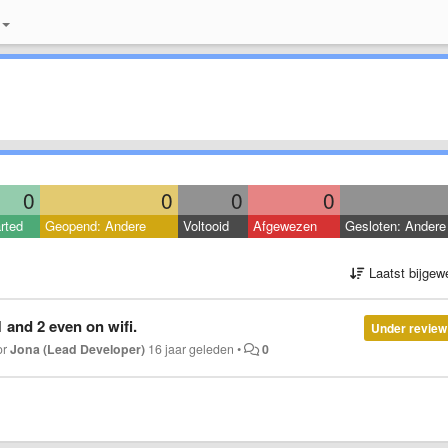
0
0
0
0
rted
Geopend: Andere
Voltooid
Afgewezen
Gesloten: Andere
Laatst bijgew
1 and 2 even on wifi.
Under review
or
Jona (Lead Developer)
16 jaar geleden
•
0