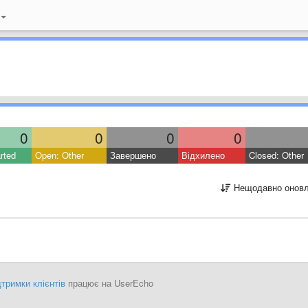
0
0
0
0
rted
Open: Other
Завершено
Відхилено
Closed: Other
Нещодавно оновл
тримки клієнтів
працює на UserEcho