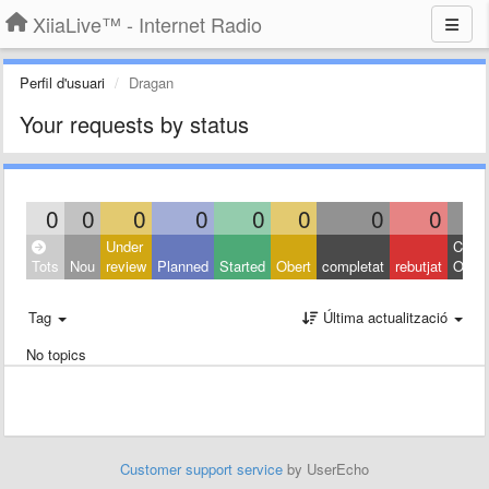
XiiaLive™ - Internet Radio
Perfil d'usuari
Dragan
Your requests by status
0
0
0
0
0
0
0
0
Under
Close
Tots
Nou
review
Planned
Started
Obert
completat
rebutjat
Other
Tag
Última actualització
No topics
Customer support service
by UserEcho