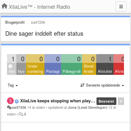
XiiaLive™ - Internet Radio
Brugerprofil
sa4720k
Dine sager inddelt efter status
1
0
0
0
0
0
1
0
Under
Åbnet:
L
Alle
Nye
vurdering
Planlagt
Påbegyndt
Andet
Afsluttet
Afvist
A
Tag
Seneste opdaterede
XiiaLive keeps stopping when playing shoutcast/icecast stream
Besvaret
0
sa4720k
14 år siden
•
opdateret af
Jona (Lead Developer)
13 år
siden
•
3