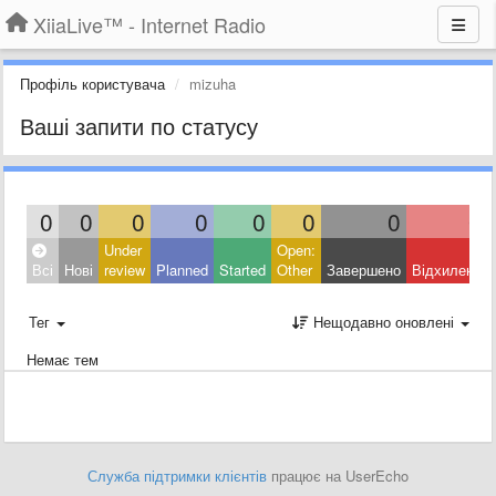
XiiaLive™ - Internet Radio
Профіль користувача
mizuha
Ваші запити по статусу
0
0
0
0
0
0
0
0
Under
Open:
Всі
Нові
review
Planned
Started
Other
Завершено
Відхилено
Тег
Нещодавно оновлені
Немає тем
Служба підтримки клієнтів
працює на UserEcho