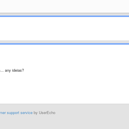
... any ideias?
mer support service
by UserEcho