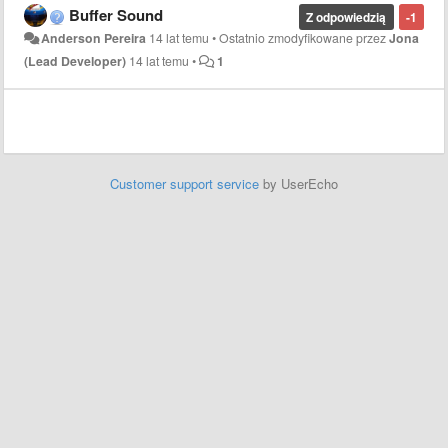
Buffer Sound
Z odpowiedzią
-1
Anderson Pereira
14 lat temu
•
Ostatnio zmodyfikowane przez
Jona
(Lead Developer)
14 lat temu
•
1
Customer support service
by UserEcho