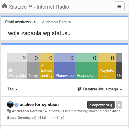
XiiaLive™ - Internet Radio
Profil użytkownika
Anderson Pereira
Twoje zadania wg statusu
2
0
0
0
0
0
w
trakcie
Przyjęte:
Wszystkie
Nowy
analizy
Planowane
Rozpoczęte
Inne
Ukońc
Tag
Ostatnia aktualizacja
xiialive for symbian
Z odpowiedzią
0
Anderson Pereira
14 lat temu
•
Ostatnio zmodyfikowane przez
Jona
(Lead Developer)
14 lat temu
•
0