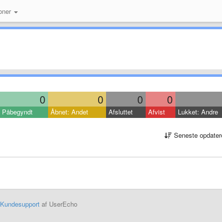
oner
0
0
0
0
Påbegyndt
Åbnet: Andet
Afsluttet
Afvist
Lukket: Andre
Seneste opdater
Kundesupport
af UserEcho