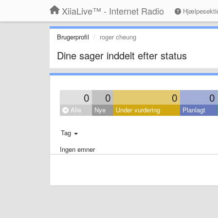
XiiaLive™ - Internet Radio
Hjælpesekti
Brugerprofil
roger cheung
Dine sager inddelt efter status
0
0
0
0
Alle
Nye
Under vurdering
Planlagt
Tag
Ingen emner