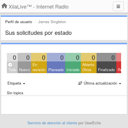
XiiaLive™ - Internet Radio
Perfil de usuario
James Singleton
Sus solicitudes por estado
0
0
0
0
0
0
0
En
Abierto:
Todo
Nuevo
revisión
Planeado
Iniciado
Otros
Finalizado
Rech
Etiqueta
Última actualización
Sin topics
Servicio de atención al cliente
por UserEcho