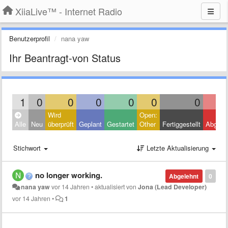
XiiaLive™ - Internet Radio
Benutzerprofil
nana yaw
Ihr Beantragt-von Status
1
0
0
0
0
0
0
Wird
Open:
Alle
Neu
überprüft
Geplant
Gestartet
Other
Fertiggestellt
Abgele
Stichwort
Letzte Aktualisierung
no longer working.
Abgelehnt
0
nana yaw
vor 14 Jahren
•
aktualisiert von
Jona (Lead Developer)
vor 14 Jahren
•
1