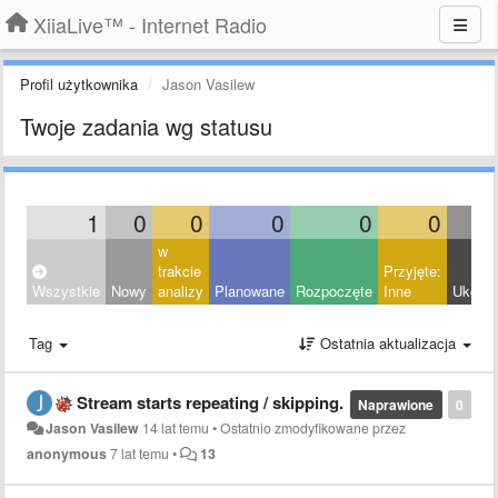
XiiaLive™ - Internet Radio
Profil użytkownika
Jason Vasilew
Twoje zadania wg statusu
1
0
0
0
0
0
w
trakcie
Przyjęte:
Wszystkie
Nowy
analizy
Planowane
Rozpoczęte
Inne
Ukońc
Tag
Ostatnia aktualizacja
Stream starts repeating / skipping.
Naprawione
0
Jason Vasilew
14 lat temu
•
Ostatnio zmodyfikowane przez
anonymous
7 lat temu
•
13